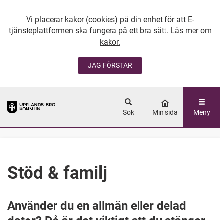
Vi placerar kakor (cookies) på din enhet för att E-
tjänsteplattformen ska fungera på ett bra sätt.
Läs mer om
kakor.
JAG FÖRSTÅR
GÅ DIREKT TILL
HUVUDINNEHÅLLET
Sök
Min sida
Meny
Stöd & familj
Använder du en allmän eller delad