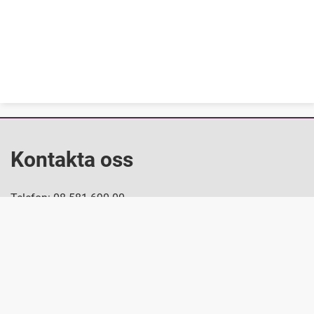
Kontakta oss
Telefon: 08-581 690 00
Fråga oss
Besök oss
Furuhällsplan 1